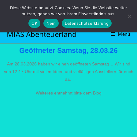
Diese Website benutzt Cookies. Wenn Sie die Website weiter
NicoleHuffelmann Mobil: 01727147073
nutzen, gehen wir von Ihrem Einverständnis aus.
Email: info@mias-abenteuerland.com
OK
Nein
Datenschutzerklärung
MIAS Abenteuerland
Menü
Geöffneter Samstag, 28.03.26
Am 28.03.2026 haben wir einen geöffneten Samstag… Wir sind
von 12-17 Uhr mit vielen Ideen und vielfältigen Ausstellern für euch
da.
Weiteres entnehmt bitte dem Blog