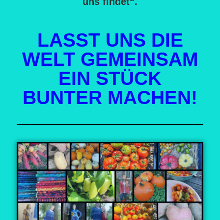
uns findet“.
LASST UNS DIE
WELT GEMEINSAM
EIN STÜCK
BUNTER MACHEN!