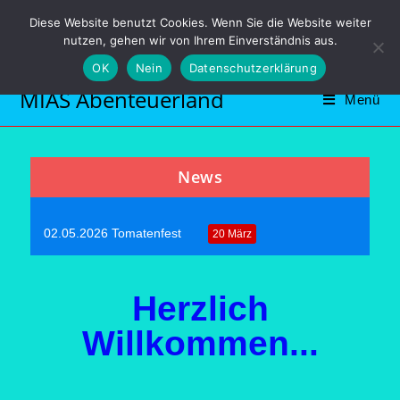
Diese Website benutzt Cookies. Wenn Sie die Website weiter
NicoleHuffelmann Mobil: 01727147073
nutzen, gehen wir von Ihrem Einverständnis aus.
Email: info@mias-abenteuerland.com
OK
Nein
Datenschutzerklärung
MIAS Abenteuerland
Menü
News
02.05.2026 Tomatenfest
20 März
Geöffneter Samstag 30.05.2026
20 März
Herzlich
Geöffneter Samstag 28.03.2026
20 März
Willkommen...