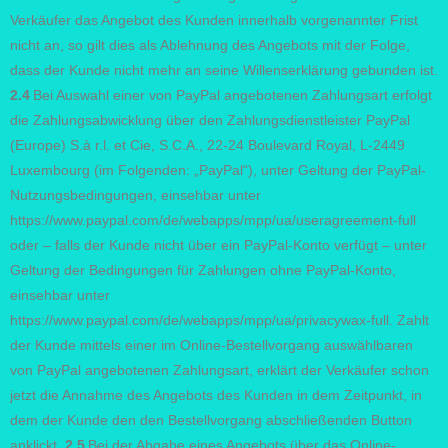
Verkäufer das Angebot des Kunden innerhalb vorgenannter Frist
nicht an, so gilt dies als Ablehnung des Angebots mit der Folge,
dass der Kunde nicht mehr an seine Willenserklärung gebunden ist.
2.4
Bei Auswahl einer von PayPal angebotenen Zahlungsart erfolgt
die Zahlungsabwicklung über den Zahlungsdienstleister PayPal
(Europe) S.à r.l. et Cie, S.C.A., 22-24 Boulevard Royal, L-2449
Luxembourg (im Folgenden: „PayPal“), unter Geltung der PayPal-
Nutzungsbedingungen, einsehbar unter
https://www.paypal.com/de/webapps/mpp/ua/useragreement-full
oder – falls der Kunde nicht über ein PayPal-Konto verfügt – unter
Geltung der Bedingungen für Zahlungen ohne PayPal-Konto,
einsehbar unter
https://www.paypal.com/de/webapps/mpp/ua/privacywax-full. Zahlt
der Kunde mittels einer im Online-Bestellvorgang auswählbaren
von PayPal angebotenen Zahlungsart, erklärt der Verkäufer schon
jetzt die Annahme des Angebots des Kunden in dem Zeitpunkt, in
dem der Kunde den den Bestellvorgang abschließenden Button
anklickt.
2.5
Bei der Abgabe eines Angebots über das Online-